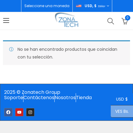
Seleccione una moneda
USD, $
Dólar
0
No se han encontrado productos que coincidan
con tu selección.
2025 © Zonatech Group
Soporte
Contáctenos
Nosotros
Tienda
USD $
VES Bs.