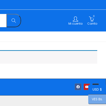
0
Mi cuenta
Carrito
USD $
VES Bs.