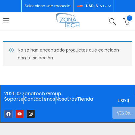
Seleccione una moneda
USD, $
Dólar
0
No se han encontrado productos que coincidan
con tu selección.
2025 © Zonatech Group
Soporte
Contáctenos
Nosotros
Tienda
USD $
VES Bs.