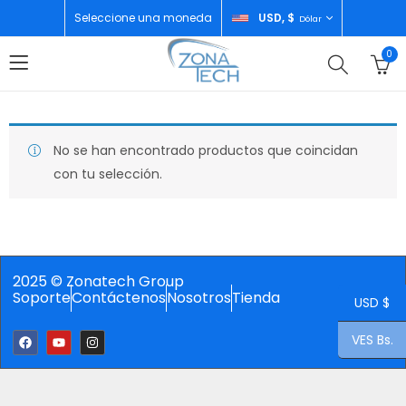
Seleccione una moneda
USD, $
Dólar
0
No se han encontrado productos que coincidan
con tu selección.
2025 © Zonatech Group
Soporte
Contáctenos
Nosotros
Tienda
USD $
VES Bs.