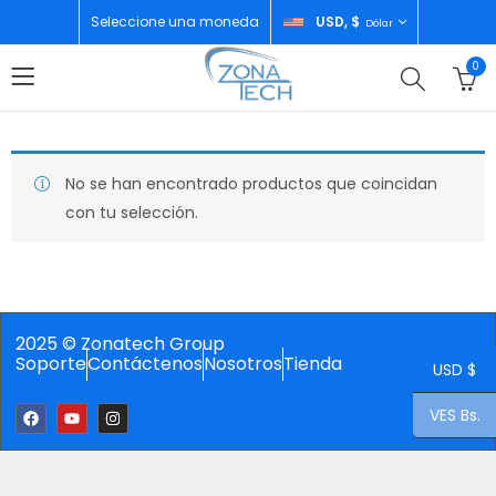
Seleccione una moneda
USD, $
Dólar
0
No se han encontrado productos que coincidan
con tu selección.
2025 © Zonatech Group
Soporte
Contáctenos
Nosotros
Tienda
USD $
VES Bs.