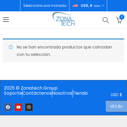
Seleccione una moneda
USD, $
Dólar
0
No se han encontrado productos que coincidan
con tu selección.
2025 © Zonatech Group
Soporte
Contáctenos
Nosotros
Tienda
USD $
VES Bs.