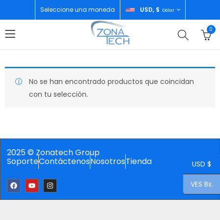
Seleccione una moneda
USD, $
Dólar
0
No se han encontrado productos que coincidan
con tu selección.
2025 © Zonatech Group
Soporte
Contáctenos
Nosotros
Tienda
USD $
VES Bs.