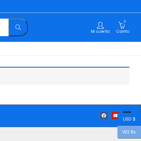
0
Mi cuenta
Carrito
USD $
VES Bs.