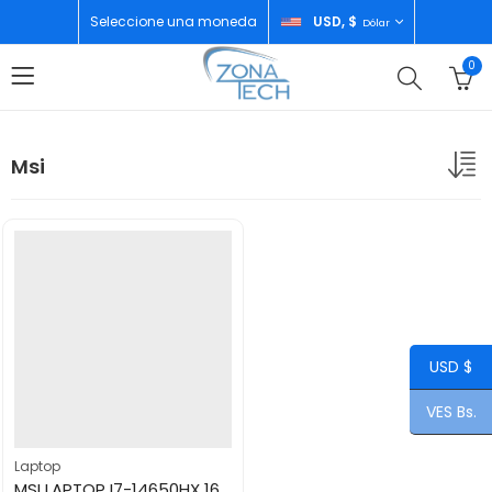
Seleccione una moneda
USD, $
Dólar
0
Msi
USD $
VES Bs.
Laptop
MSI LAPTOP I7-14650HX 16GB/512GB RTX5050 KATANA 15-HXB14WEK