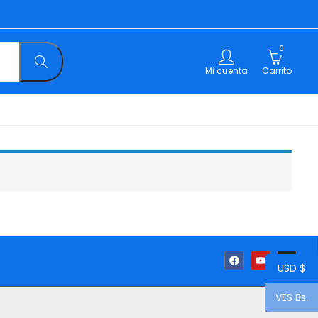
0
Mi cuenta
Carrito
USD $
VES Bs.