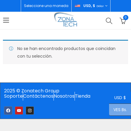
Seleccione una moneda
USD, $
Dólar
0
No se han encontrado productos que coincidan
con tu selección.
2025 © Zonatech Group
Soporte
Contáctenos
Nosotros
Tienda
USD $
VES Bs.