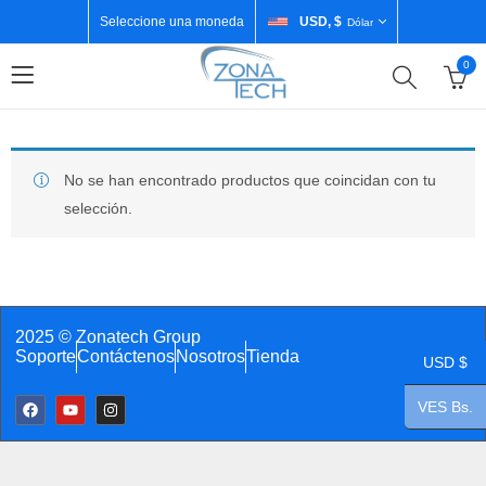
Seleccione una moneda
USD, $
Dólar
0
No se han encontrado productos que coincidan con tu
selección.
2025 © Zonatech Group
Soporte
Contáctenos
Nosotros
Tienda
USD $
VES Bs.