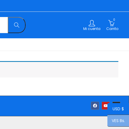
0
Mi cuenta
Carrito
USD $
VES Bs.