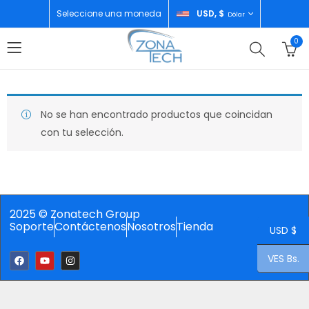
Seleccione una moneda
USD, $
Dólar
0
No se han encontrado productos que coincidan
con tu selección.
2025 © Zonatech Group
Soporte
Contáctenos
Nosotros
Tienda
USD $
VES Bs.