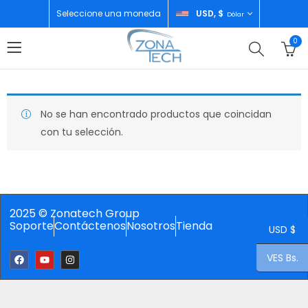
Seleccione una moneda
USD, $
Dólar
0
No se han encontrado productos que coincidan
con tu selección.
2025 © Zonatech Group
Soporte
Contáctenos
Nosotros
Tienda
USD $
VES Bs.