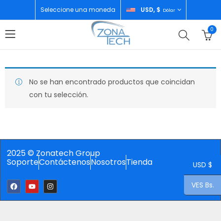
Seleccione una moneda
USD, $
Dólar
0
No se han encontrado productos que coincidan
con tu selección.
2025 © Zonatech Group
Soporte
Contáctenos
Nosotros
Tienda
USD $
VES Bs.