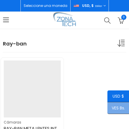
Seleccione una moneda
USD, $
Dólar
0
Ray-ban
USD $
VES Bs.
Cámaras
RAY-BAN META LENTES INTELIGENTES WAYFARER GEN 1 RW4006- 601/7150