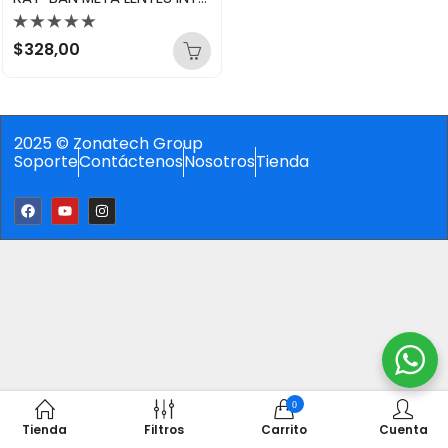
Valorado
$
328,00
con
0
de
5
2025 © Zonatech Group
Soporte
Contáctenos
Nosotros
Tienda
0
Tienda
Filtros
Carrito
Cuenta