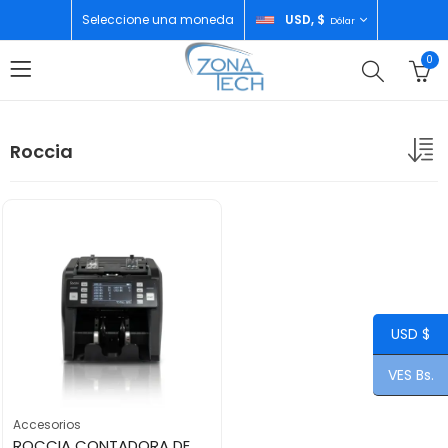
Seleccione una moneda
USD, $
Dólar
0
Roccia
USD $
VES Bs.
Accesorios
ROCCIA CONTADORA DE BILLETES INTELIGENTE PANTALLA TACTIL