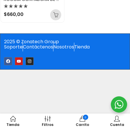
Valorado
$
660,00
con
0
de
5
2025 © Zonatech Group
Soporte
Contáctenos
Nosotros
Tienda
0
Tienda
Filtros
Carrito
Cuenta