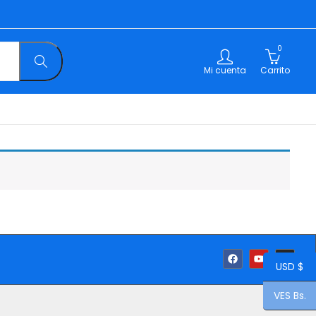
0
Mi cuenta
Carrito
USD $
VES Bs.