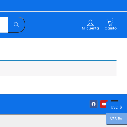
0
Mi cuenta
Carrito
USD $
VES Bs.