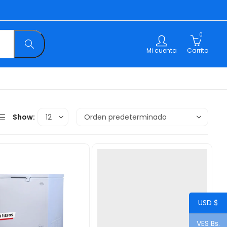
0
Mi cuenta
Carrito
Show:
USD $
VES Bs.