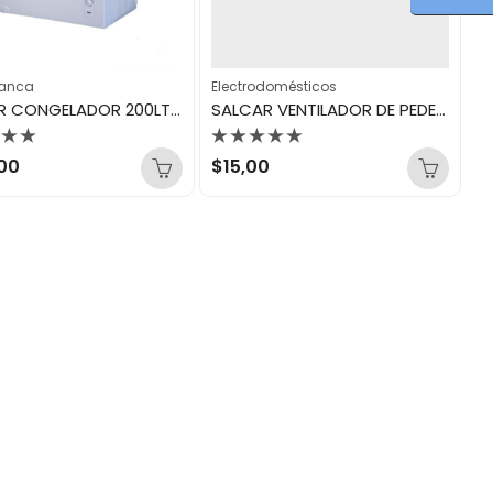
lanca
Electrodomésticos
SALCAR CONGELADOR 200LTS SAL-CF200W
SALCAR VENTILADOR DE PEDESTAL 10″ 3AP SAL-VENTP10-P
rado
Valorado
00
$
15,00
con
0
de
5