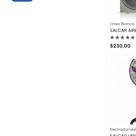
Línea Blanca
Valorado
$
230,00
con
0
de
5
Electrodomés