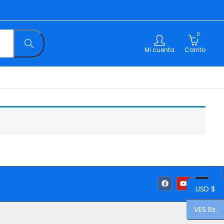
0
Mi cuenta
Carrito
USD $
VES Bs.