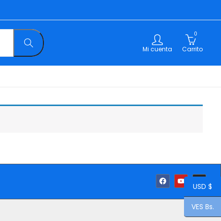
0
Mi cuenta
Carrito
USD $
VES Bs.