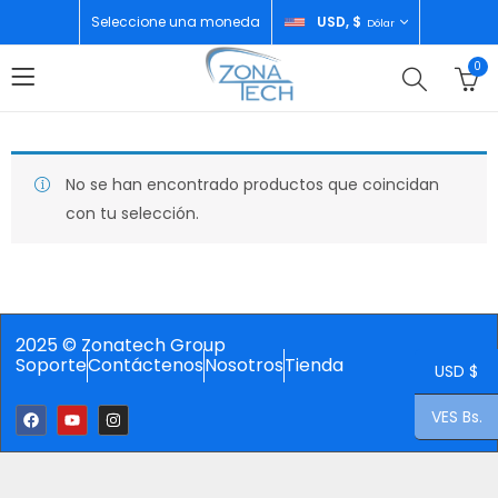
Seleccione una moneda
USD, $
Dólar
0
No se han encontrado productos que coincidan
con tu selección.
2025 © Zonatech Group
Soporte
Contáctenos
Nosotros
Tienda
USD $
VES Bs.