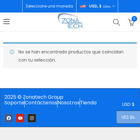
Seleccione una moneda
USD, $
Dólar
0
No se han encontrado productos que coincidan
con tu selección.
2025 © Zonatech Group
Soporte
Contáctenos
Nosotros
Tienda
USD $
VES Bs.