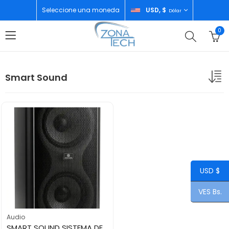
Seleccione una moneda
USD, $
Dólar
0
Smart Sound
USD $
VES Bs.
Audio
SMART SOUND SISTEMA DE AUDIO 8X2 1000W ZT-8833TW