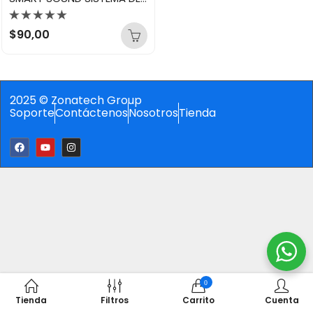
Valorado
$
90,00
con
0
de
5
2025 © Zonatech Group
Soporte
Contáctenos
Nosotros
Tienda
0
Tienda
Filtros
Carrito
Cuenta