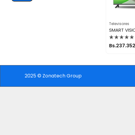
Televisores
Valorado
Bs.
237.352
con
0
de
5
2025 © Zonatech Group