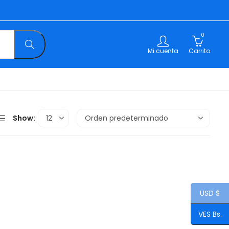
0
Mi cuenta
Carrito
Show:
USD $
VES Bs.