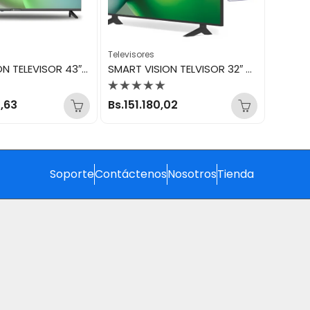
Televisores
SMART VISION TELEVISOR 43″ ANDROID TV
SMART VISION TELVISOR 32″ ANDROID TV
Valorado
,63
Bs.
151.180,02
con
0
de
5
Soporte
Contáctenos
Nosotros
Tienda