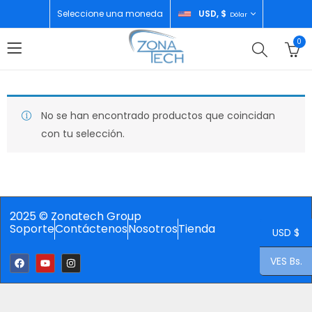
Seleccione una moneda
USD, $
Dólar
0
No se han encontrado productos que coincidan
con tu selección.
2025 © Zonatech Group
Soporte
Contáctenos
Nosotros
Tienda
USD $
VES Bs.