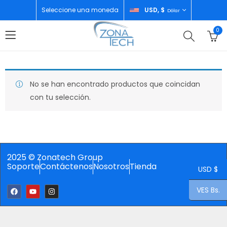
Seleccione una moneda
USD, $
Dólar
0
No se han encontrado productos que coincidan
con tu selección.
2025 © Zonatech Group
Soporte
Contáctenos
Nosotros
Tienda
USD $
VES Bs.