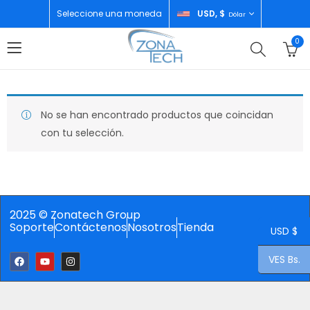
Seleccione una moneda
USD, $
Dólar
0
No se han encontrado productos que coincidan
con tu selección.
2025 © Zonatech Group
Soporte
Contáctenos
Nosotros
Tienda
USD $
VES Bs.