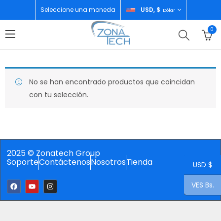
Seleccione una moneda
USD, $
Dólar
0
No se han encontrado productos que coincidan
con tu selección.
2025 © Zonatech Group
Soporte
Contáctenos
Nosotros
Tienda
USD $
VES Bs.