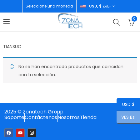
Seleccione una moneda
USD, $
Dólar
0
TIANSUO
No se han encontrado productos que coincidan
con tu selección.
USD $
2025 © Zonatech Group
Soporte
Contáctenos
Nosotros
Tienda
VES Bs.