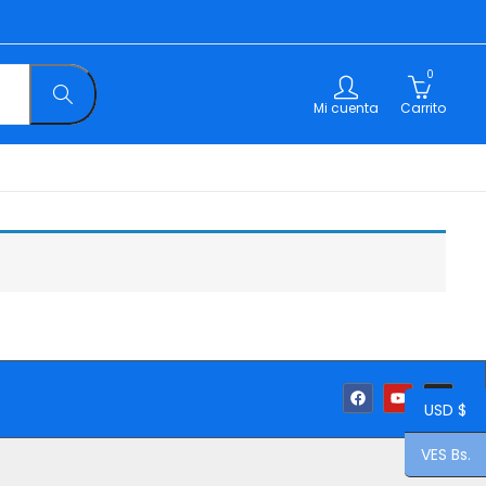
0
Mi cuenta
Carrito
USD $
VES Bs.