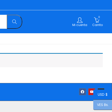
0
Mi cuenta
Carrito
USD $
VES Bs.