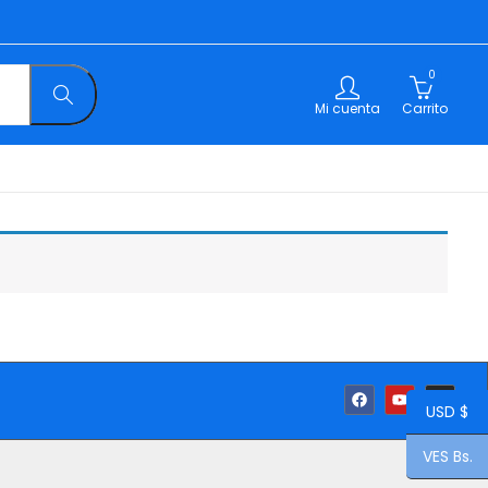
0
Mi cuenta
Carrito
USD $
VES Bs.