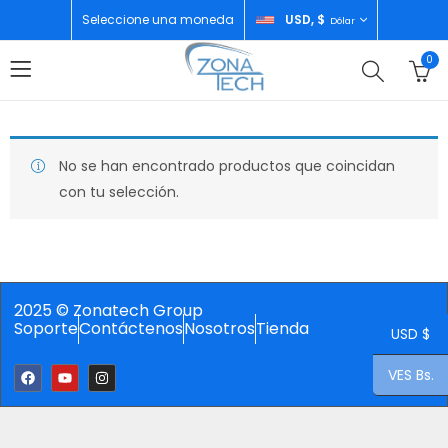
Seleccione una moneda
USD, $
Dólar
0
No se han encontrado productos que coincidan
con tu selección.
2025 © Zonatech Group
Soporte
Contáctenos
Nosotros
Tienda
USD $
VES Bs.