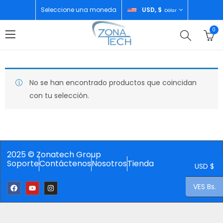
Seleccione una moneda
USD, $
Dólar
0
No se han encontrado productos que coincidan
con tu selección.
2025 © Zonatech Group
Soporte
Contáctenos
Nosotros
Tienda
USD $
VES Bs.