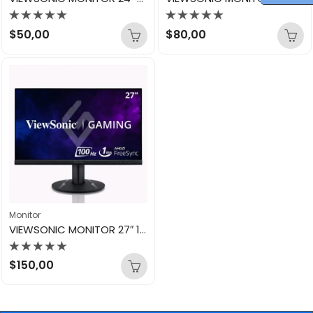
Valorado
Valorado
$
50,00
$
80,00
con
con
0
0
de
de
5
5
Monitor
VIEWSONIC MONITOR 27″ 1080P GAMING VX2716
Valorado
$
150,00
con
0
de
5