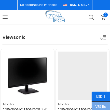
Seleccione una moneda
USD, $
Dólar
0
Viewsonic
USD $
Monitor
Monitor
VES Bs.
VIEWSONIC MONITOR 24″ FULL HD LED VA2433
VIEWSONIC MONITOR 24″ GAMING VIE-VX2416