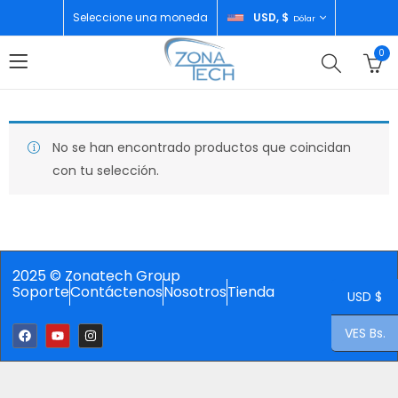
Seleccione una moneda
USD, $
Dólar
0
No se han encontrado productos que coincidan
con tu selección.
2025 © Zonatech Group
Soporte
Contáctenos
Nosotros
Tienda
USD $
VES Bs.