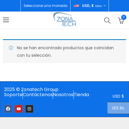
Seleccione una moneda
USD, $
Dólar
0
No se han encontrado productos que coincidan
con tu selección.
2025 © Zonatech Group
Soporte
Contáctenos
Nosotros
Tienda
USD $
VES Bs.