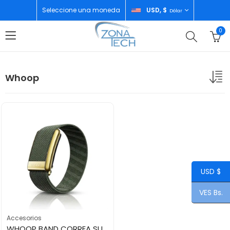
Seleccione una moneda
USD, $
Dólar
0
Whoop
USD $
VES Bs.
Accesorios
WHOOP BAND CORREA SUPERKNIT COMPATIBLE WHOOP LIFE-PEAK-ONE-4.0