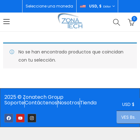
Seleccione una moneda
USD, $
Dólar
0
No se han encontrado productos que coincidan
con tu selección.
2025 © Zonatech Group
Soporte
Contáctenos
Nosotros
Tienda
USD $
VES Bs.