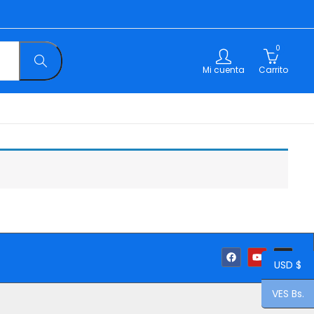
0
Mi cuenta
Carrito
USD $
VES Bs.