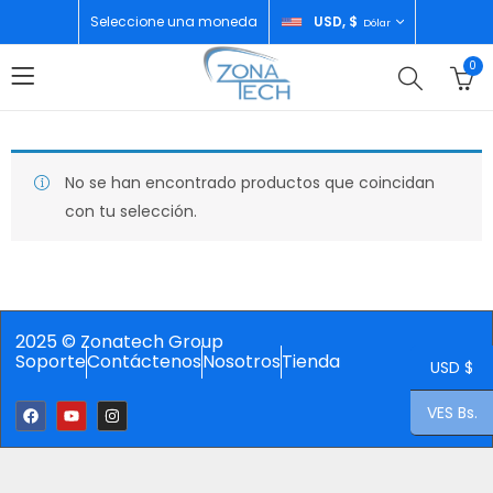
Seleccione una moneda
USD, $
Dólar
0
No se han encontrado productos que coincidan
con tu selección.
2025 © Zonatech Group
Soporte
Contáctenos
Nosotros
Tienda
USD $
VES Bs.