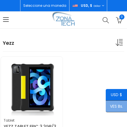
Seleccione una moneda
USD, $
Dólar
0
Yezz
USD $
VES Bs.
Tablet
YEZZ TABLET EPIC 3 2GB/32GB BLUE+ BLACK RUGGED CASE