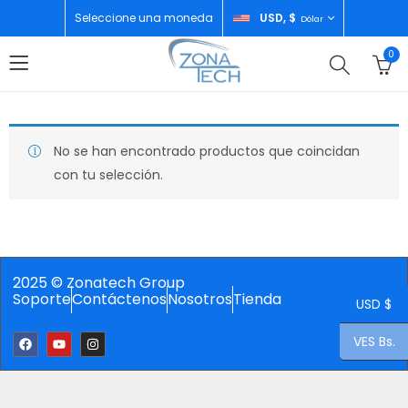
Seleccione una moneda
USD, $
Dólar
0
No se han encontrado productos que coincidan
con tu selección.
2025 © Zonatech Group
Soporte
Contáctenos
Nosotros
Tienda
USD $
VES Bs.