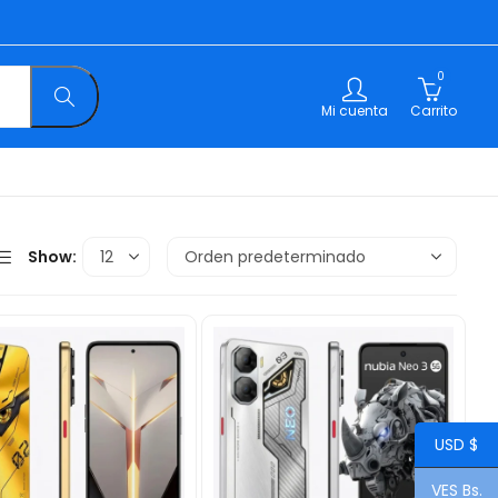
0
Mi cuenta
Carrito
Show:
USD $
VES Bs.