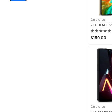
Celulares
Valorado
$
159,00
con
0
de
5
Celulares