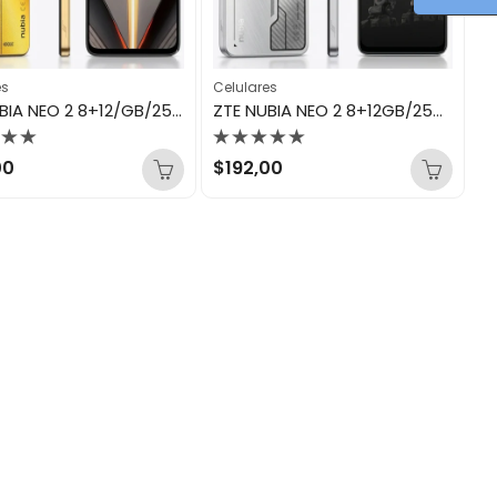
es
Celulares
ZTE NUBIA NEO 2 8+12/GB/256GB AMARILLO
ZTE NUBIA NEO 2 8+12GB/256GB GRIS
rado
Valorado
00
$
192,00
con
0
de
5