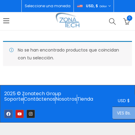
Seleccione una moneda
USD, $
Dólar
0
No se han encontrado productos que coincidan
con tu selección.
2025 © Zonatech Group
Soporte
Contáctenos
Nosotros
Tienda
USD $
VES Bs.