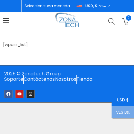
Seleccione una moneda
USD, $
Dólar
0
[wpcss_list]
2025 © Zonatech Group
Soporte
Contáctenos
Nosotros
Tienda
USD $
VES Bs.