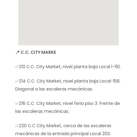
📍C.C SAMBIL LA CANDELARIA
, nivel planta baja Local l-110.
✅Z22 C.C. Sambil La Candelaria
Local M-12.
t, nivel planta baja Local-158.
leras mecánicas.
, nivel feria piso 3. Frente de
icas.
t, cerca de las escaleras
rada principal Local 203.